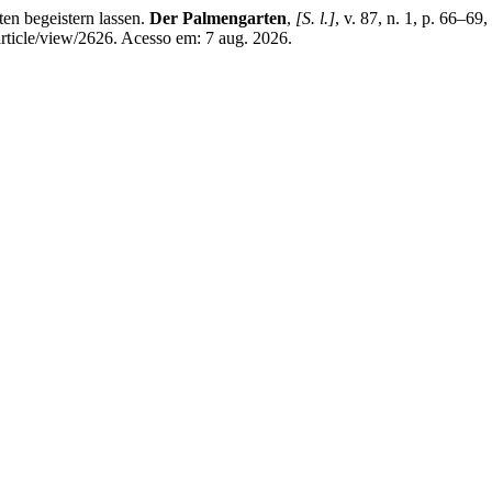
en begeistern lassen.
Der Palmengarten
,
[S. l.]
, v. 87, n. 1, p. 66–
article/view/2626. Acesso em: 7 aug. 2026.