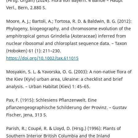
(Hrsg. Organ) (2024): Flora von Bayern. 4 Bände – Haupt
Verl., Bern, 2.880 S.
Moore, A. J.; Bartoli, A.; Tortosa, R. D. & Baldwin, B. G. (2012):
Phylogeny, biogeography, and chromosome evolution of the
amphitropical genus Grindelia (Asteraceae) inferred from
nuclear ribosomal and chloroplast sequence data. – Taxon
(Hoboken) 61 (1): 211–230.
https://doi.org/10.1002/tax.611015
Mosyakin, S. L. & Yavorska, O. G. (2003): A non-native flora of
the Kiev (Kyiv) urban area, Ukraine: a checklist and brief
analysis. – Urban Habitat (Kiev) 1: 45–65.
Pax, F. (1915): Schlesiens Pflanzenwelt. Eine
pflanzengeographische Schilderung der Provinz. – Gustav
Fischer, Jena, 313 S.
Parish, R.; Coupé, R. & Lloyd, D. (Hrsg.) (1996): Plants of
Southern Interior British Columbia and the Inland