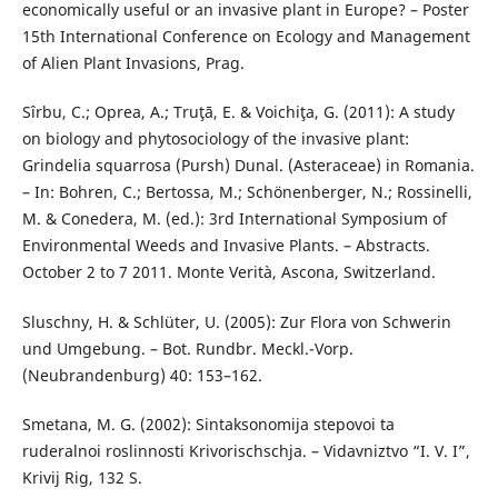
economically useful or an invasive plant in Europe? – Poster
15th International Conference on Ecology and Management
of Alien Plant Invasions, Prag.
Sîrbu, C.; Oprea, A.; Truţā, E. & Voichiţa, G. (2011): A study
on biology and phytosociology of the invasive plant:
Grindelia squarrosa (Pursh) Dunal. (Asteraceae) in Romania.
– In: Bohren, C.; Bertossa, M.; Schönenberger, N.; Rossinelli,
M. & Conedera, M. (ed.): 3rd International Symposium of
Environmental Weeds and Invasive Plants. – Abstracts.
October 2 to 7 2011. Monte Verità, Ascona, Switzerland.
Sluschny, H. & Schlüter, U. (2005): Zur Flora von Schwerin
und Umgebung. – Bot. Rundbr. Meckl.-Vorp.
(Neubrandenburg) 40: 153–162.
Smetana, M. G. (2002): Sintaksonomija stepovoi ta
ruderalnoi roslinnosti Krivorischschja. – Vidavniztvo “I. V. I”,
Krivij Rig, 132 S.