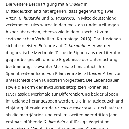
Die weitere Beschäftigung mit
Grindelia
in
Mitteldeutschland hat ergeben, dass gegenwärtig zwei
Arten,
G. hirsutula
und
G. squarrosa
, in Mitteldeutschland
vorkommen. Dies wurde in den meisten Fundmitteilungen
bisher übersehen, ebenso wie in dem Überblick zum
soziologischen Verhalten (Krumbiegel 2018). Dort beziehen
sich die meisten Befunde auf
G. hirsutula
. Hier werden
diagnostische Merkmale für beide Sippen aus der Literatur
gegenübergestellt und die Ergebnisse der Untersuchung
bestimmungsrelevanter Merkmale hinsichtlich ihrer
Spannbreite anhand von Pflanzenmaterial beider Arten von
unterschiedlichen Fundorten vorgestellt. Die Lebensdauer
sowie die Form der Involukralblattspitzen können als
zuverlässige Merkmale zur Differenzierung beider Sippen
im Gelände herangezogen werden. Die in Mitteldeutschland
einjährig überwinternde
Grindelia squarrosa
ist noch stärker
als die mehrjährige und erst im zweiten oder dritten Jahr
erstmals blühende
G. hirsutula
auf lückige Vegetation
angewiesen. Vegetationsaufnahmen von
G. squarrosa