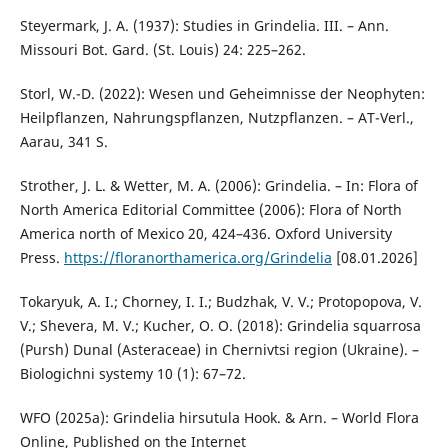
Steyermark, J. A. (1937): Studies in Grindelia. III. – Ann.
Missouri Bot. Gard. (St. Louis) 24: 225–262.
Storl, W.-D. (2022): Wesen und Geheimnisse der Neophyten:
Heilpflanzen, Nahrungspflanzen, Nutzpflanzen. – AT-Verl.,
Aarau, 341 S.
Strother, J. L. & Wetter, M. A. (2006): Grindelia. – In: Flora of
North America Editorial Committee (2006): Flora of North
America north of Mexico 20, 424–436. Oxford University
Press.
https://floranorthamerica.org/Grindelia
[08.01.2026]
Tokaryuk, A. I.; Chorney, I. I.; Budzhak, V. V.; Protopopova, V.
V.; Shevera, M. V.; Kucher, O. O. (2018): Grindelia squarrosa
(Pursh) Dunal (Asteraceae) in Chernivtsi region (Ukraine). –
Biologichni systemy 10 (1): 67–72.
WFO (2025a): Grindelia hirsutula Hook. & Arn. – World Flora
Online, Published on the Internet