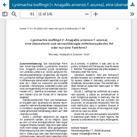
Lysimachia loeflingii (= Anagallis arvensis f. azurea), eine übersehene und vernachlässigte mitteleuropäische Art oder nur eine Farbform?