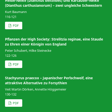
Heide-Nelke (Dianthus deltoides) und Kartäuser-Nelke
(Dianthus carthusianorum) – zwei ungleiche Schwestern
Kurt Baumann
116-121
PDF
Pflanzen der High Society: Strelitzia reginae, eine Staude
zu Ehren einer Königin von England
Peter Schubert, Hilke Steinecke
122-126
PDF
Stachyurus praecox – Japanischer Perlschweif, eine
attraktive Alternative zu Forsythien
Veit Martin Dörken, Annette Höggemeier
130-132
PDF