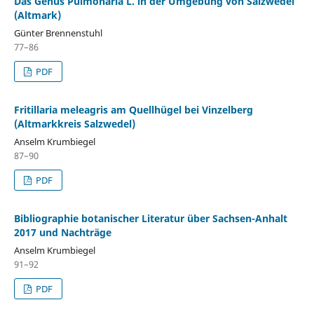
Das Genus Pulmonaria L. in der Umgebung von Salzwedel
(Altmark)
Günter Brennenstuhl
77–86
PDF
Fritillaria meleagris am Quellhügel bei Vinzelberg
(Altmarkkreis Salzwedel)
Anselm Krumbiegel
87–90
PDF
Bibliographie botanischer Literatur über Sachsen-Anhalt
2017 und Nachträge
Anselm Krumbiegel
91–92
PDF