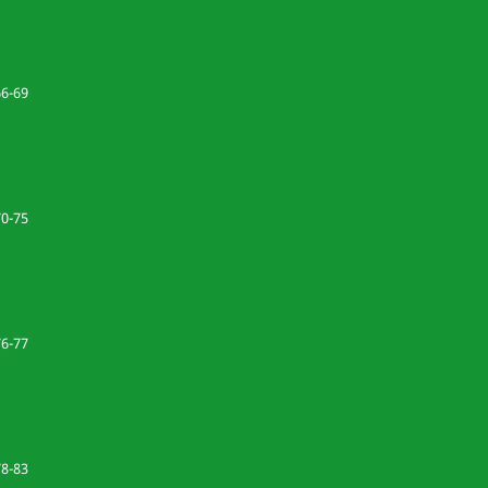
66-69
70-75
76-77
78-83