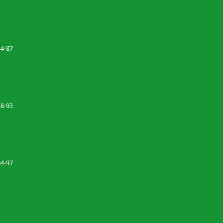
84-87
88-93
94-97