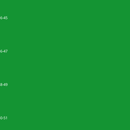
36-45
46-47
48-49
50-51