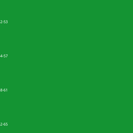
52-53
54-57
58-61
62-65