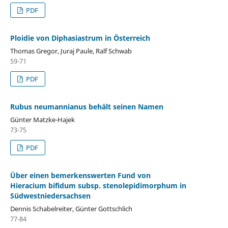
PDF
Ploidie von Diphasiastrum in Österreich
Thomas Gregor, Juraj Paule, Ralf Schwab
59-71
PDF
Rubus neumannianus behält seinen Namen
Günter Matzke-Hajek
73-75
PDF
Über einen bemerkenswerten Fund von
Hieracium bifidum subsp. stenolepidimorphum in
Südwestniedersachsen
Dennis Schabelreiter, Günter Gottschlich
77-84